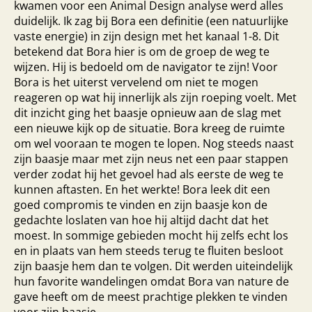
kwamen voor een Animal Design analyse werd alles
duidelijk. Ik zag bij Bora een definitie (een natuurlijke
vaste energie) in zijn design met het kanaal 1-8. Dit
betekend dat Bora hier is om de groep de weg te
wijzen. Hij is bedoeld om de navigator te zijn! Voor
Bora is het uiterst vervelend om niet te mogen
reageren op wat hij innerlijk als zijn roeping voelt. Met
dit inzicht ging het baasje opnieuw aan de slag met
een nieuwe kijk op de situatie. Bora kreeg de ruimte
om wel vooraan te mogen te lopen. Nog steeds naast
zijn baasje maar met zijn neus net een paar stappen
verder zodat hij het gevoel had als eerste de weg te
kunnen aftasten. En het werkte! Bora leek dit een
goed compromis te vinden en zijn baasje kon de
gedachte loslaten van hoe hij altijd dacht dat het
moest. In sommige gebieden mocht hij zelfs echt los
en in plaats van hem steeds terug te fluiten besloot
zijn baasje hem dan te volgen. Dit werden uiteindelijk
hun favorite wandelingen omdat Bora van nature de
gave heeft om de meest prachtige plekken te vinden
voor zijn baasje.