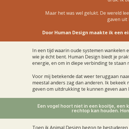
Maar het was wel gelukt. De wereld leek
gaven uit
Door Human Design maakte ik een ein
In een tijd waarin oude systemen wankelen e
wie je écht bent. Human Design biedt je pra
energie, en om in diepe verbinding te staan 
Voor mij betekende dat weer teruggaan naar d
meestal anders zag dan anderen. Ik bekeek mi
geven om uitdrukking te kunnen geven aan h
Een vogel hoort niet in een kooitje, een 
rechtop kan houden. Hond
Toen ik Animal Design begon te bestuderen za