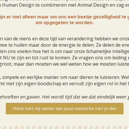
 Human Design te combineren met Animal Design en zag er 
 zijn er niet alleen maar om ons een beetje gezelligheid te
om opgegeten te worden.
n van de mens en deze tijd van verandering hebben we onze
ee te huilen maar door de energie te delen. Ze delen de ene
ten ons voelen hoe het is om naar onze lichamelijke intellige
 NU te zijn en tot rust te komen. Ze vragen ons om leiding 
k groot, maar dan moeten we wel weten hoe we moeten luiste
, simpele en eerlijke manier om naar dieren te luisteren. Wet
mt met zijn eigen boodschap en vervult zijn eigen rol in het l
behoeften en gaven.
Het wordt tijd dat we dat eindelijk weer
Werk met mij samen aan jouw connectie met je dier