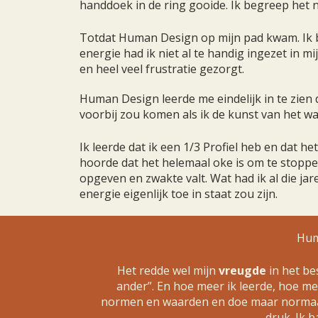
handdoek in de ring gooide. Ik begreep het n
Totdat Human Design op mijn pad kwam. Ik 
energie had ik niet al te handig ingezet in mi
en heel veel frustratie gezorgt.
Human Design leerde me eindelijk in te zien 
voorbij zou komen als ik de kunst van het w
Ik leerde dat ik een 1/3 Profiel heb en dat he
hoorde dat het helemaal oke is om te stoppe
opgeven en zwakte valt. Wat had ik al die ja
energie eigenlijk toe in staat zou zijn.
Huma
Het redde wel mijn
vreugde
in het be
ander”. En hoe meer ik leerde, hoe m
normen en waarden en doe maar normaal c
druk. Ik b