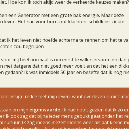
iet. Hoe kon ik toch altijd weer de verkeerde keuzes maken?
ben een Generator met een grote bak energie. Maar deze
jn leven. Het had voor burn-out klachten, schildklier ziekte
dat ik het leven niet hoefde achterna te rennen om het te v
achten zou begrijpen.
t voor mij heel normaal is om eerst te willen ervaren en dan 
n met datgene dat niet goed meer voelt en dat het een dikk
ren gedaan? Ik was inmiddels 50 jaar en besefte dat ik nog n
n Design redde niet mijn leven, want overleven is niet moei
staan en mijn
eigenwaarde
. Ik had nooit gezien dat ik zo 
eer ik ook zag dat bijna ieder mens gebukt gaat onder het
ultuur. Ik zag ineens mezelf ineens weer als dat kleine mei
aalde altijd vreselijk als iets of iemand me tegenhield om groo