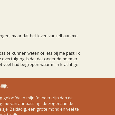
angen, maar dat het leven vanzelf aan me
pas te kunnen weten of iets bij me past. Ik
e overtuiging is dat dat onder de noemer
iet veel had begrepen waar mijn krachtige
lijk.
erg geloofde in mijn “minder-zijn dan de
 regime van aanpassing, de zogenaamde
sje. Baldadig, een grote mond en veel te
ts te zijn.