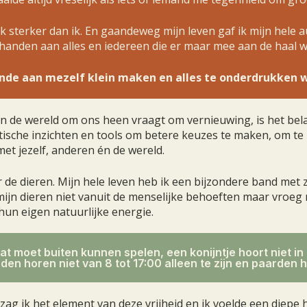
 sterker dan ik. En gaandeweg mijn leven gaf ik mijn hele a
 handen aan alles en iedereen die er maar mee aan de haal w
de aan mezelf klein maken en alles te onderdrukken w
n de wereld om ons heen vraagt om vernieuwing, is het bela
ktische inzichten en tools om betere keuzes te maken, om t
met jezelf, anderen én de wereld.
e dieren. Mijn hele leven heb ik een bijzondere band met ze
jn dieren niet vanuit de menselijke behoeften maar vroeg me
un eigen natuurlijke energie.
kat moet buiten kunnen spelen, een konijntje hoort niet in
en horen niet van 8 tot 17:00 alleen te zijn en paarden h
g ik het element van deze vrijheid en ik voelde een diepe h