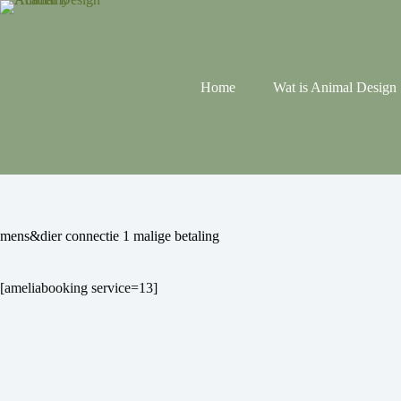
Ga
naar
de
inhoud
Home
Wat is Animal Design
mens&dier connectie 1 malige betaling
[ameliabooking service=13]