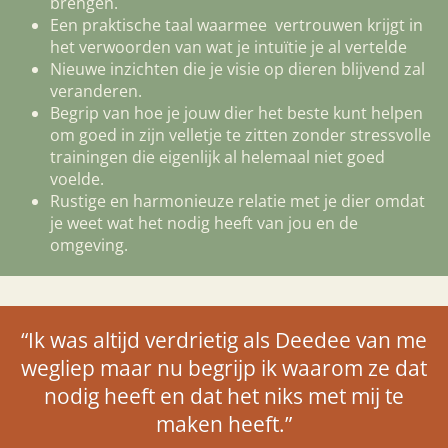
brengen.
Een praktische taal waarmee vertrouwen krijgt in
het verwoorden van wat je intuïtie je al vertelde
Nieuwe inzichten die je visie op dieren blijvend zal
veranderen.
Begrip van hoe je jouw dier het beste kunt helpen
om goed in zijn velletje te zitten zonder stressvolle
trainingen die eigenlijk al helemaal niet goed
voelde.
Rustige en harmonieuze relatie met je dier omdat
je weet wat het nodig heeft van jou en de
omgeving.
“Ik was altijd verdrietig als Deedee van me
wegliep maar nu begrijp ik waarom ze dat
nodig heeft en dat het niks met mij te
maken heeft.”